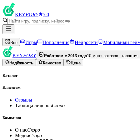
KEY
FORY
5.0
⌘K
Игры
Пополнения
Нейросети
Мобильный гей
Все
KEY
FORY
Работаем с 2013 года
10 млн+ заказов · гарантия
Надёжность
Качество
Цена
Каталог
Клиентам
Отзывы
Таблица лидеров
Скоро
Компания
О нас
Скоро
Медиа
Скоро