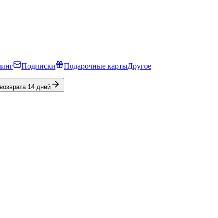
минг
Подписки
Подарочные карты
Другое
 возврата 14 дней