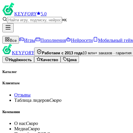
KEY
FORY
5.0
⌘K
Игры
Пополнения
Нейросети
Мобильный гей
Все
KEY
FORY
Работаем с 2013 года
10 млн+ заказов · гарантия
Надёжность
Качество
Цена
Каталог
Клиентам
Отзывы
Таблица лидеров
Скоро
Компания
О нас
Скоро
Медиа
Скоро