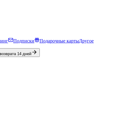
минг
Подписки
Подарочные карты
Другое
 возврата 14 дней