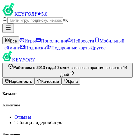
KEY
FORY
5.0
⌘K
Игры
Пополнения
Нейросети
Мобильный
Все
гейминг
Подписки
Подарочные карты
Другое
KEY
FORY
Работаем с 2013 года
10 млн+ заказов · гарантия возврата 14
дней
Надёжность
Качество
Цена
Каталог
Клиентам
Отзывы
Таблица лидеров
Скоро
Компания