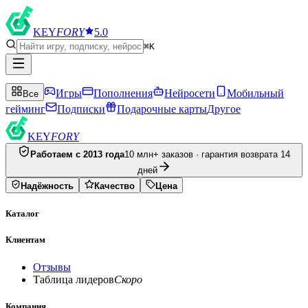
KEY
FORY
5.0
⌘K
Игры
Пополнения
Нейросети
Мобильный
Все
гейминг
Подписки
Подарочные карты
Другое
KEY
FORY
Работаем с 2013 года
10 млн+ заказов · гарантия возврата 14
дней
Надёжность
Качество
Цена
Каталог
Клиентам
Отзывы
Таблица лидеров
Скоро
Компания