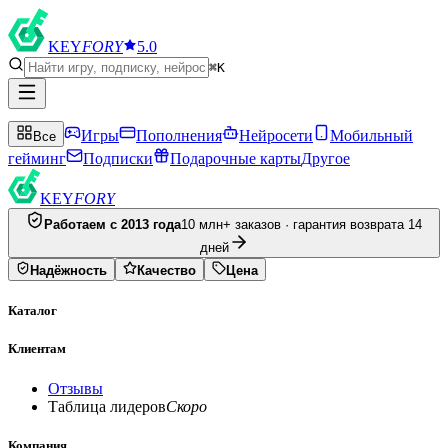
KEY
FORY
5.0
⌘K
Игры
Пополнения
Нейросети
Мобильный
Все
гейминг
Подписки
Подарочные карты
Другое
KEY
FORY
Работаем с 2013 года
10 млн+ заказов · гарантия возврата 14
дней
Надёжность
Качество
Цена
Каталог
Клиентам
Отзывы
Таблица лидеров
Скоро
Компания