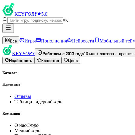
KEY
FORY
5.0
⌘K
Игры
Пополнения
Нейросети
Мобильный гей
Все
KEY
FORY
Работаем с 2013 года
10 млн+ заказов · гарантия
Надёжность
Качество
Цена
Каталог
Клиентам
Отзывы
Таблица лидеров
Скоро
Компания
О нас
Скоро
Медиа
Скоро