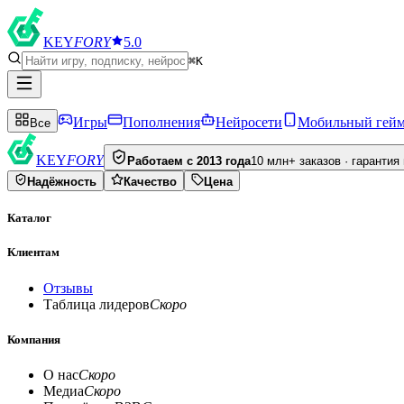
KEY
FORY
5.0
⌘K
Игры
Пополнения
Нейросети
Мобильный гей
Все
KEY
FORY
Работаем с 2013 года
10 млн+ заказов · гарантия
Надёжность
Качество
Цена
Каталог
Клиентам
Отзывы
Таблица лидеров
Скоро
Компания
О нас
Скоро
Медиа
Скоро