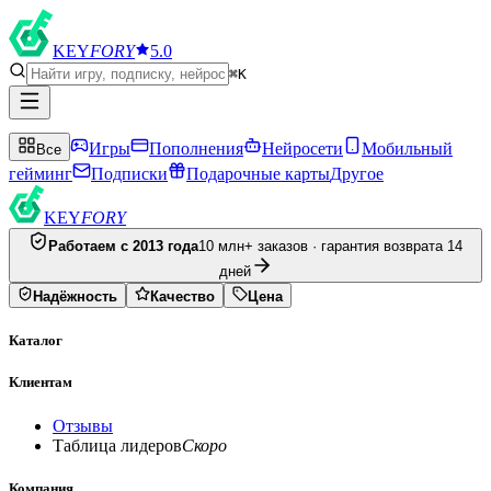
KEY
FORY
5.0
⌘K
Игры
Пополнения
Нейросети
Мобильный
Все
гейминг
Подписки
Подарочные карты
Другое
KEY
FORY
Работаем с 2013 года
10 млн+ заказов · гарантия возврата 14
дней
Надёжность
Качество
Цена
Каталог
Клиентам
Отзывы
Таблица лидеров
Скоро
Компания