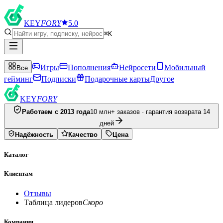
KEY
FORY
5.0
⌘K
Игры
Пополнения
Нейросети
Мобильный
Все
гейминг
Подписки
Подарочные карты
Другое
KEY
FORY
Работаем с 2013 года
10 млн+ заказов · гарантия возврата 14
дней
Надёжность
Качество
Цена
Каталог
Клиентам
Отзывы
Таблица лидеров
Скоро
Компания