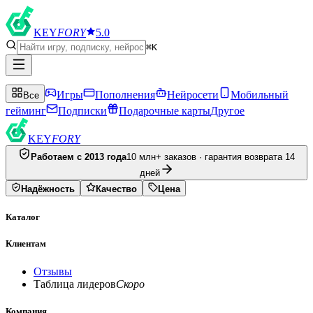
KEY
FORY
5.0
⌘K
Игры
Пополнения
Нейросети
Мобильный
Все
гейминг
Подписки
Подарочные карты
Другое
KEY
FORY
Работаем с 2013 года
10 млн+ заказов · гарантия возврата 14
дней
Надёжность
Качество
Цена
Каталог
Клиентам
Отзывы
Таблица лидеров
Скоро
Компания