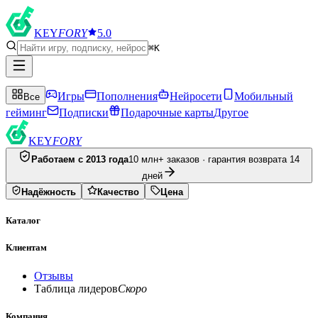
KEY
FORY
5.0
⌘K
Игры
Пополнения
Нейросети
Мобильный
Все
гейминг
Подписки
Подарочные карты
Другое
KEY
FORY
Работаем с 2013 года
10 млн+ заказов · гарантия возврата 14
дней
Надёжность
Качество
Цена
Каталог
Клиентам
Отзывы
Таблица лидеров
Скоро
Компания