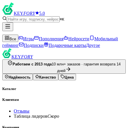
KEY
FORY
5.0
⌘K
Игры
Пополнения
Нейросети
Мобильный
Все
гейминг
Подписки
Подарочные карты
Другое
KEY
FORY
Работаем с 2013 года
10 млн+ заказов · гарантия возврата 14
дней
Надёжность
Качество
Цена
Каталог
Клиентам
Отзывы
Таблица лидеров
Скоро
Компания