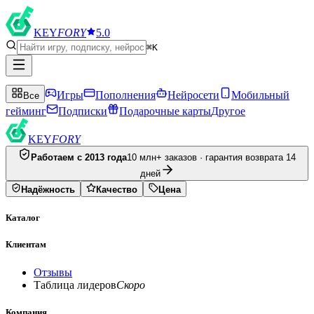
KEY
FORY
5.0
⌘K
Игры
Пополнения
Нейросети
Мобильный
Все
гейминг
Подписки
Подарочные карты
Другое
KEY
FORY
Работаем с 2013 года
10 млн+ заказов · гарантия возврата 14
дней
Надёжность
Качество
Цена
Каталог
Клиентам
Отзывы
Таблица лидеров
Скоро
Компания