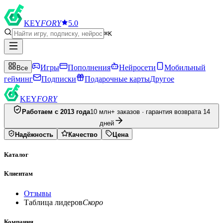
KEY
FORY
5.0
⌘K
Игры
Пополнения
Нейросети
Мобильный
Все
гейминг
Подписки
Подарочные карты
Другое
KEY
FORY
Работаем с 2013 года
10 млн+ заказов · гарантия возврата 14
дней
Надёжность
Качество
Цена
Каталог
Клиентам
Отзывы
Таблица лидеров
Скоро
Компания