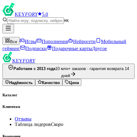
KEY
FORY
5.0
⌘K
Игры
Пополнения
Нейросети
Мобильный
Все
гейминг
Подписки
Подарочные карты
Другое
KEY
FORY
Работаем с 2013 года
10 млн+ заказов · гарантия возврата 14
дней
Надёжность
Качество
Цена
Каталог
Клиентам
Отзывы
Таблица лидеров
Скоро
Компания