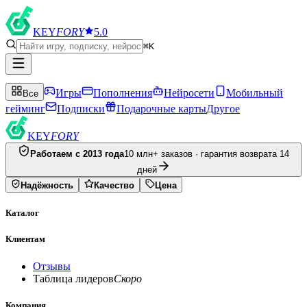
KEY
FORY
5.0
⌘K
Игры
Пополнения
Нейросети
Мобильный
Все
гейминг
Подписки
Подарочные карты
Другое
KEY
FORY
Работаем с 2013 года
10 млн+ заказов · гарантия возврата 14
дней
Надёжность
Качество
Цена
Каталог
Клиентам
Отзывы
Таблица лидеров
Скоро
Компания