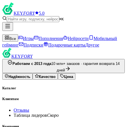
KEY
FORY
5.0
⌘K
Игры
Пополнения
Нейросети
Мобильный
Все
гейминг
Подписки
Подарочные карты
Другое
KEY
FORY
Работаем с 2013 года
10 млн+ заказов · гарантия возврата 14
дней
Надёжность
Качество
Цена
Каталог
Клиентам
Отзывы
Таблица лидеров
Скоро
Компания