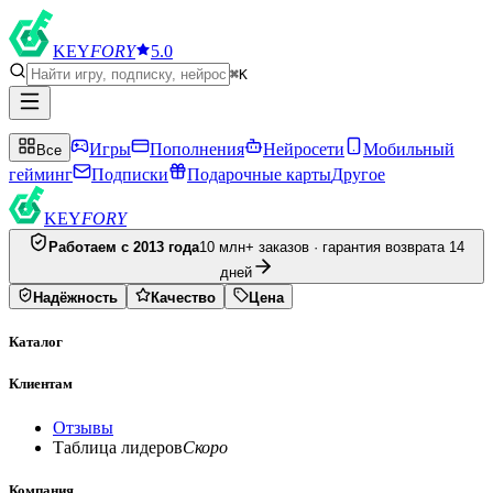
KEY
FORY
5.0
⌘K
Игры
Пополнения
Нейросети
Мобильный
Все
гейминг
Подписки
Подарочные карты
Другое
KEY
FORY
Работаем с 2013 года
10 млн+ заказов · гарантия возврата 14
дней
Надёжность
Качество
Цена
Каталог
Клиентам
Отзывы
Таблица лидеров
Скоро
Компания