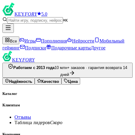
KEY
FORY
5.0
⌘K
Игры
Пополнения
Нейросети
Мобильный
Все
гейминг
Подписки
Подарочные карты
Другое
KEY
FORY
Работаем с 2013 года
10 млн+ заказов · гарантия возврата 14
дней
Надёжность
Качество
Цена
Каталог
Клиентам
Отзывы
Таблица лидеров
Скоро
Компания