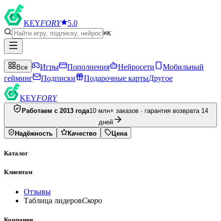
KEY
FORY
5.0
⌘K
Игры
Пополнения
Нейросети
Мобильный
Все
гейминг
Подписки
Подарочные карты
Другое
KEY
FORY
Работаем с 2013 года
10 млн+ заказов · гарантия возврата 14
дней
Надёжность
Качество
Цена
Каталог
Клиентам
Отзывы
Таблица лидеров
Скоро
Компания