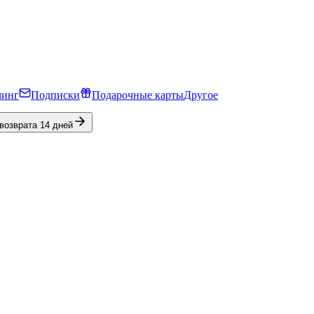
минг
Подписки
Подарочные карты
Другое
 возврата 14 дней