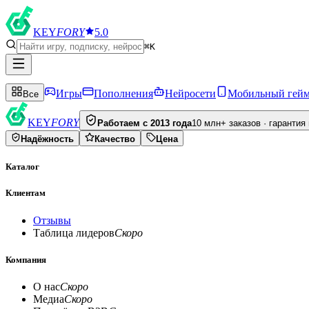
KEY
FORY
5.0
⌘K
Игры
Пополнения
Нейросети
Мобильный гей
Все
KEY
FORY
Работаем с 2013 года
10 млн+ заказов · гарантия
Надёжность
Качество
Цена
Каталог
Клиентам
Отзывы
Таблица лидеров
Скоро
Компания
О нас
Скоро
Медиа
Скоро