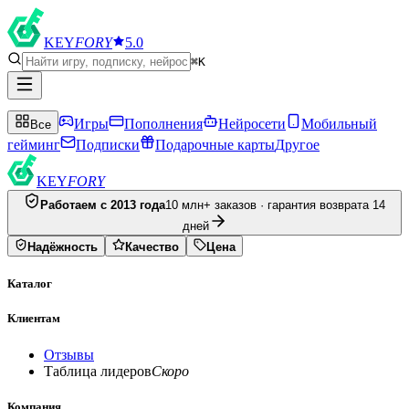
KEY
FORY
5.0
⌘K
Игры
Пополнения
Нейросети
Мобильный
Все
гейминг
Подписки
Подарочные карты
Другое
KEY
FORY
Работаем с 2013 года
10 млн+ заказов · гарантия возврата 14
дней
Надёжность
Качество
Цена
Каталог
Клиентам
Отзывы
Таблица лидеров
Скоро
Компания