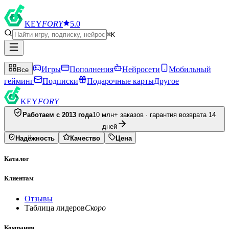
KEY
FORY
5.0
⌘K
Игры
Пополнения
Нейросети
Мобильный
Все
гейминг
Подписки
Подарочные карты
Другое
KEY
FORY
Работаем с 2013 года
10 млн+ заказов · гарантия возврата 14
дней
Надёжность
Качество
Цена
Каталог
Клиентам
Отзывы
Таблица лидеров
Скоро
Компания