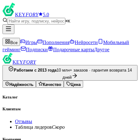
KEY
FORY
5.0
⌘K
Игры
Пополнения
Нейросети
Мобильный
Все
гейминг
Подписки
Подарочные карты
Другое
KEY
FORY
Работаем с 2013 года
10 млн+ заказов · гарантия возврата 14
дней
Надёжность
Качество
Цена
Каталог
Клиентам
Отзывы
Таблица лидеров
Скоро
Компания