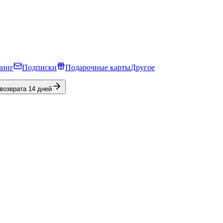
минг
Подписки
Подарочные карты
Другое
 возврата 14 дней