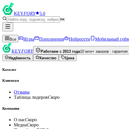
KEY
FORY
5.0
⌘K
Игры
Пополнения
Нейросети
Мобильный гей
Все
KEY
FORY
Работаем с 2013 года
10 млн+ заказов · гарантия
Надёжность
Качество
Цена
Каталог
Клиентам
Отзывы
Таблица лидеров
Скоро
Компания
О нас
Скоро
Медиа
Скоро