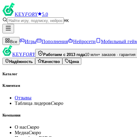
KEY
FORY
5.0
⌘K
Игры
Пополнения
Нейросети
Мобильный гей
Все
KEY
FORY
Работаем с 2013 года
10 млн+ заказов · гарантия
Надёжность
Качество
Цена
Каталог
Клиентам
Отзывы
Таблица лидеров
Скоро
Компания
О нас
Скоро
Медиа
Скоро