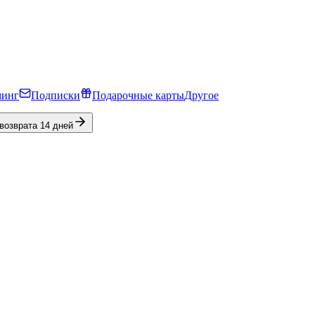
минг
Подписки
Подарочные карты
Другое
 возврата 14 дней