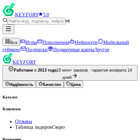
KEY
FORY
5.0
⌘K
Игры
Пополнения
Нейросети
Мобильный
Все
гейминг
Подписки
Подарочные карты
Другое
KEY
FORY
Работаем с 2013 года
10 млн+ заказов · гарантия возврата 14
дней
Надёжность
Качество
Цена
Каталог
Клиентам
Отзывы
Таблица лидеров
Скоро
Компания