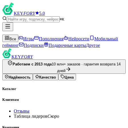
KEY
FORY
5.0
⌘K
Игры
Пополнения
Нейросети
Мобильный
Все
гейминг
Подписки
Подарочные карты
Другое
KEY
FORY
Работаем с 2013 года
10 млн+ заказов · гарантия возврата 14
дней
Надёжность
Качество
Цена
Каталог
Клиентам
Отзывы
Таблица лидеров
Скоро
Компания