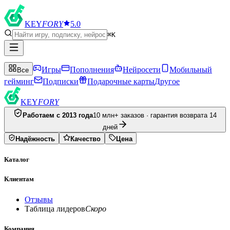
KEY
FORY
5.0
⌘K
Игры
Пополнения
Нейросети
Мобильный
Все
гейминг
Подписки
Подарочные карты
Другое
KEY
FORY
Работаем с 2013 года
10 млн+ заказов · гарантия возврата 14
дней
Надёжность
Качество
Цена
Каталог
Клиентам
Отзывы
Таблица лидеров
Скоро
Компания