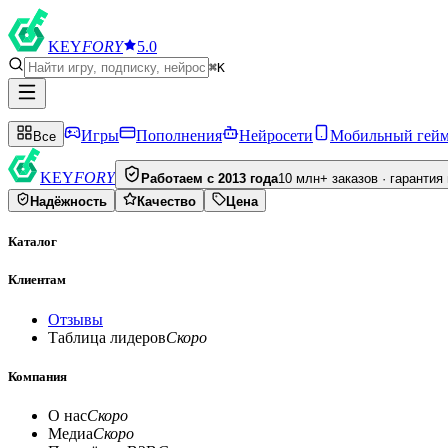
KEY
FORY
5.0
⌘K
Игры
Пополнения
Нейросети
Мобильный гей
Все
KEY
FORY
Работаем с 2013 года
10 млн+ заказов · гарантия
Надёжность
Качество
Цена
Каталог
Клиентам
Отзывы
Таблица лидеров
Скоро
Компания
О нас
Скоро
Медиа
Скоро