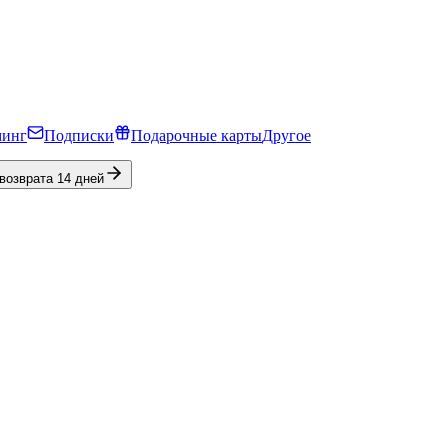
минг
Подписки
Подарочные карты
Другое
 возврата 14 дней