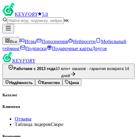
KEY
FORY
5.0
⌘K
Игры
Пополнения
Нейросети
Мобильный
Все
гейминг
Подписки
Подарочные карты
Другое
KEY
FORY
Работаем с 2013 года
10 млн+ заказов · гарантия возврата 14
дней
Надёжность
Качество
Цена
Каталог
Клиентам
Отзывы
Таблица лидеров
Скоро
Компания