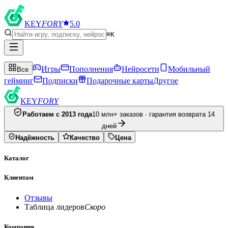
KEY
FORY
5.0
⌘K
Игры
Пополнения
Нейросети
Мобильный
Все
гейминг
Подписки
Подарочные карты
Другое
KEY
FORY
Работаем с 2013 года
10 млн+ заказов · гарантия возврата 14
дней
Надёжность
Качество
Цена
Каталог
Клиентам
Отзывы
Таблица лидеров
Скоро
Компания