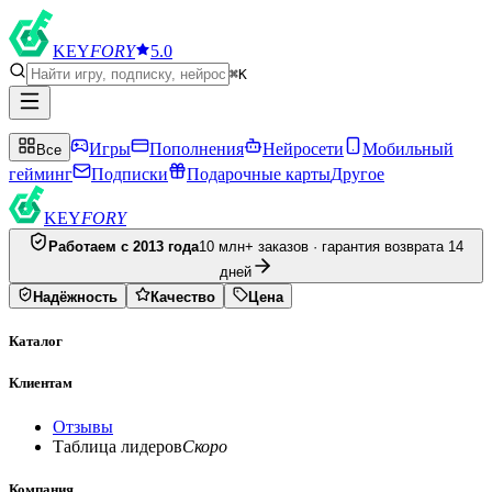
KEY
FORY
5.0
⌘K
Игры
Пополнения
Нейросети
Мобильный
Все
гейминг
Подписки
Подарочные карты
Другое
KEY
FORY
Работаем с 2013 года
10 млн+ заказов · гарантия возврата 14
дней
Надёжность
Качество
Цена
Каталог
Клиентам
Отзывы
Таблица лидеров
Скоро
Компания