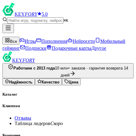
KEY
FORY
5.0
⌘K
Игры
Пополнения
Нейросети
Мобильный
Все
гейминг
Подписки
Подарочные карты
Другое
KEY
FORY
Работаем с 2013 года
10 млн+ заказов · гарантия возврата 14
дней
Надёжность
Качество
Цена
Каталог
Клиентам
Отзывы
Таблица лидеров
Скоро
Компания