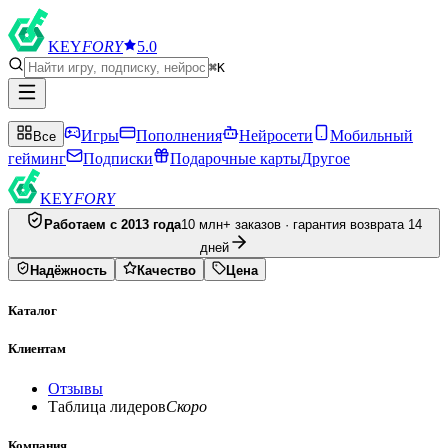
KEY
FORY
5.0
⌘K
Игры
Пополнения
Нейросети
Мобильный
Все
гейминг
Подписки
Подарочные карты
Другое
KEY
FORY
Работаем с 2013 года
10 млн+ заказов · гарантия возврата 14
дней
Надёжность
Качество
Цена
Каталог
Клиентам
Отзывы
Таблица лидеров
Скоро
Компания