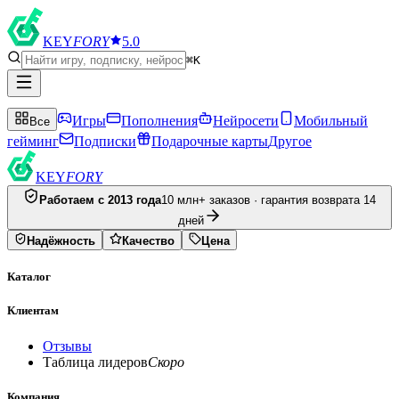
KEY
FORY
5.0
⌘K
Игры
Пополнения
Нейросети
Мобильный
Все
гейминг
Подписки
Подарочные карты
Другое
KEY
FORY
Работаем с 2013 года
10 млн+ заказов · гарантия возврата 14
дней
Надёжность
Качество
Цена
Каталог
Клиентам
Отзывы
Таблица лидеров
Скоро
Компания