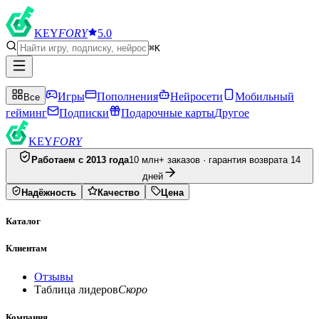
KEY
FORY
5.0
⌘K
Игры
Пополнения
Нейросети
Мобильный
Все
гейминг
Подписки
Подарочные карты
Другое
KEY
FORY
Работаем с 2013 года
10 млн+ заказов · гарантия возврата 14
дней
Надёжность
Качество
Цена
Каталог
Клиентам
Отзывы
Таблица лидеров
Скоро
Компания