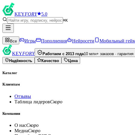
KEY
FORY
5.0
⌘K
Игры
Пополнения
Нейросети
Мобильный гей
Все
KEY
FORY
Работаем с 2013 года
10 млн+ заказов · гарантия
Надёжность
Качество
Цена
Каталог
Клиентам
Отзывы
Таблица лидеров
Скоро
Компания
О нас
Скоро
Медиа
Скоро