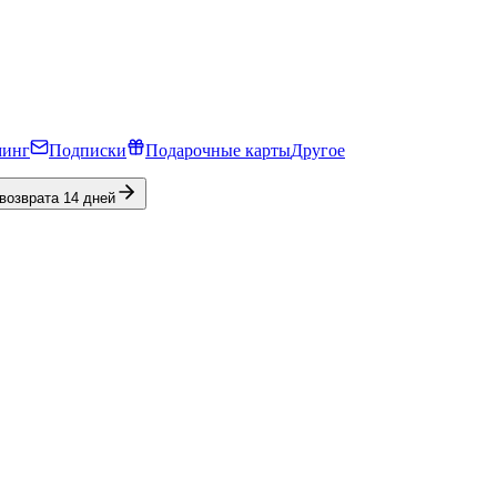
минг
Подписки
Подарочные карты
Другое
 возврата 14 дней