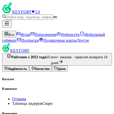
KEY
FORY
5.0
⌘K
Игры
Пополнения
Нейросети
Мобильный
Все
гейминг
Подписки
Подарочные карты
Другое
KEY
FORY
Работаем с 2013 года
10 млн+ заказов · гарантия возврата 14
дней
Надёжность
Качество
Цена
Каталог
Клиентам
Отзывы
Таблица лидеров
Скоро
Компания