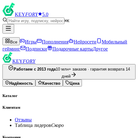
KEY
FORY
5.0
⌘K
Игры
Пополнения
Нейросети
Мобильный
Все
гейминг
Подписки
Подарочные карты
Другое
KEY
FORY
Работаем с 2013 года
10 млн+ заказов · гарантия возврата 14
дней
Надёжность
Качество
Цена
Каталог
Клиентам
Отзывы
Таблица лидеров
Скоро
Компания