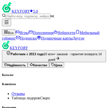
KEY
FORY
5.0
⌘K
Игры
Пополнения
Нейросети
Мобильный
Все
гейминг
Подписки
Подарочные карты
Другое
KEY
FORY
Работаем с 2013 года
10 млн+ заказов · гарантия возврата 14
дней
Надёжность
Качество
Цена
Каталог
Клиентам
Отзывы
Таблица лидеров
Скоро
Компания