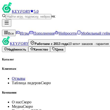
KEY
FORY
5.0
⌘K
Игры
Пополнения
Нейросети
Мобильный гей
Все
KEY
FORY
Работаем с 2013 года
10 млн+ заказов · гарантия
Надёжность
Качество
Цена
Каталог
Клиентам
Отзывы
Таблица лидеров
Скоро
Компания
О нас
Скоро
Медиа
Скоро