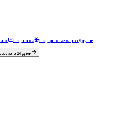
минг
Подписки
Подарочные карты
Другое
 возврата 14 дней