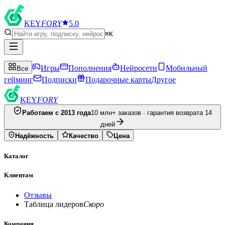
KEY
FORY
5.0
⌘K
Игры
Пополнения
Нейросети
Мобильный
Все
гейминг
Подписки
Подарочные карты
Другое
KEY
FORY
Работаем с 2013 года
10 млн+ заказов · гарантия возврата 14
дней
Надёжность
Качество
Цена
Каталог
Клиентам
Отзывы
Таблица лидеров
Скоро
Компания