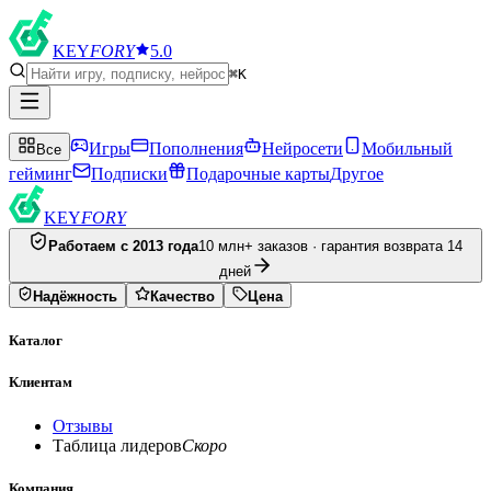
KEY
FORY
5.0
⌘K
Игры
Пополнения
Нейросети
Мобильный
Все
гейминг
Подписки
Подарочные карты
Другое
KEY
FORY
Работаем с 2013 года
10 млн+ заказов · гарантия возврата 14
дней
Надёжность
Качество
Цена
Каталог
Клиентам
Отзывы
Таблица лидеров
Скоро
Компания