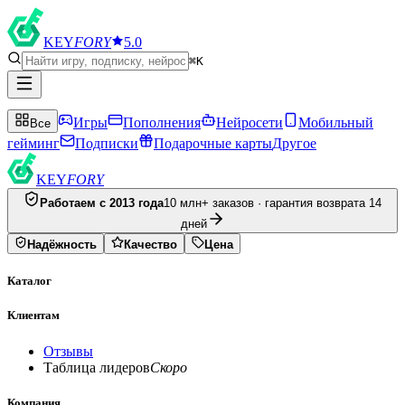
KEY
FORY
5.0
⌘K
Игры
Пополнения
Нейросети
Мобильный
Все
гейминг
Подписки
Подарочные карты
Другое
KEY
FORY
Работаем с 2013 года
10 млн+ заказов · гарантия возврата 14
дней
Надёжность
Качество
Цена
Каталог
Клиентам
Отзывы
Таблица лидеров
Скоро
Компания