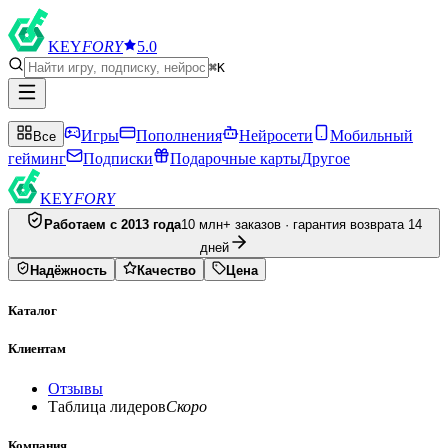
KEY
FORY
5.0
⌘K
Игры
Пополнения
Нейросети
Мобильный
Все
гейминг
Подписки
Подарочные карты
Другое
KEY
FORY
Работаем с 2013 года
10 млн+ заказов · гарантия возврата 14
дней
Надёжность
Качество
Цена
Каталог
Клиентам
Отзывы
Таблица лидеров
Скоро
Компания