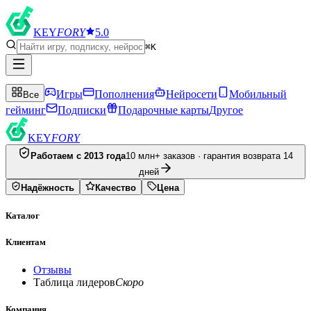
KEY
FORY
5.0
⌘K
Игры
Пополнения
Нейросети
Мобильный
Все
гейминг
Подписки
Подарочные карты
Другое
KEY
FORY
Работаем с 2013 года
10 млн+ заказов · гарантия возврата 14
дней
Надёжность
Качество
Цена
Каталог
Клиентам
Отзывы
Таблица лидеров
Скоро
Компания