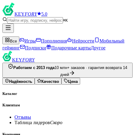
KEY
FORY
5.0
⌘K
Игры
Пополнения
Нейросети
Мобильный
Все
гейминг
Подписки
Подарочные карты
Другое
KEY
FORY
Работаем с 2013 года
10 млн+ заказов · гарантия возврата 14
дней
Надёжность
Качество
Цена
Каталог
Клиентам
Отзывы
Таблица лидеров
Скоро
Компания