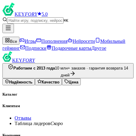
KEY
FORY
5.0
⌘K
Игры
Пополнения
Нейросети
Мобильный
Все
гейминг
Подписки
Подарочные карты
Другое
KEY
FORY
Работаем с 2013 года
10 млн+ заказов · гарантия возврата 14
дней
Надёжность
Качество
Цена
Каталог
Клиентам
Отзывы
Таблица лидеров
Скоро
Компания