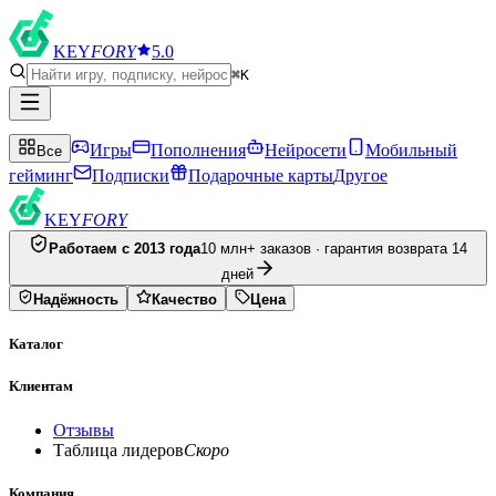
KEY
FORY
5.0
⌘K
Игры
Пополнения
Нейросети
Мобильный
Все
гейминг
Подписки
Подарочные карты
Другое
KEY
FORY
Работаем с 2013 года
10 млн+ заказов · гарантия возврата 14
дней
Надёжность
Качество
Цена
Каталог
Клиентам
Отзывы
Таблица лидеров
Скоро
Компания